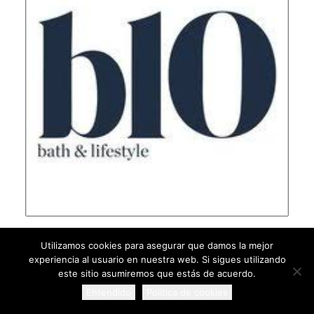
Utilizamos cookies para asegurar que damos la mejor
experiencia al usuario en nuestra web. Si sigues utilizando
este sitio asumiremos que estás de acuerdo.
Entendido
Política de cookies